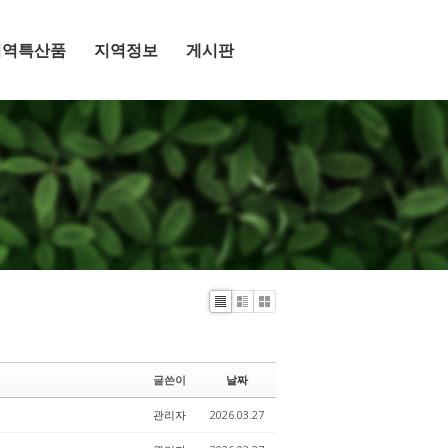
지역특산품
지역정보
게시판
Li
Zi
G
st
n
al
e
le
ry
글쓴이
날짜
관리자
2026.03.27