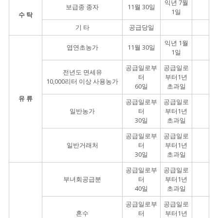
익년 7월
보급종 종자
11월 30일
1일
수 탁
기 타
공급당일
익년 1월
엽연초농가
11월 30일
1일
공급일로부
공급일로
전년도 면세유
터
부터1년
10,000리터 이상 사용농가
60일
초과일
유 류
공급일로부
공급일로
일반농가
터
부터1년
30일
초과일
공급일로부
공급일로
일반거래처
터
부터1년
30일
초과일
공급일로부
공급일로
부녀회공급분
터
부터1년
40일
초과일
공급일로부
공급일로
혼수
터
부터1년