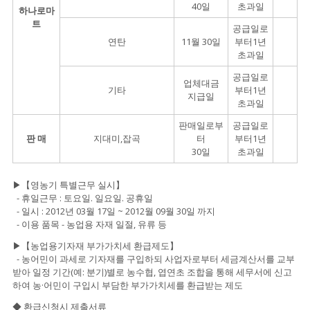
40일
초과일
하나로마
트
공급일로
연탄
11월 30일
부터1년
초과일
공급일로
업체대금
기타
부터1년
지급일
초과일
판매일로부
공급일로
판 매
지대미,잡곡
터
부터1년
30일
초과일
▶【영농기 특별근무 실시】
- 휴일근무 : 토요일. 일요일. 공휴일
- 일시 : 2012년 03월 17일 ~ 2012월 09월 30일 까지
- 이용 품목 - 농업용 자재 일절, 유류 등
▶【농업용기자재 부가가치세 환급제도】
- 농어민이 과세로 기자재를 구입하되 사업자로부터 세금계산서를 교부
받아 일정 기간(예: 분기)별로 농수협, 엽연초 조합을 통해 세무서에 신고
하여 농·어민이 구입시 부담한 부가가치세를 환급받는 제도
◆ 환급신청시 제출서류