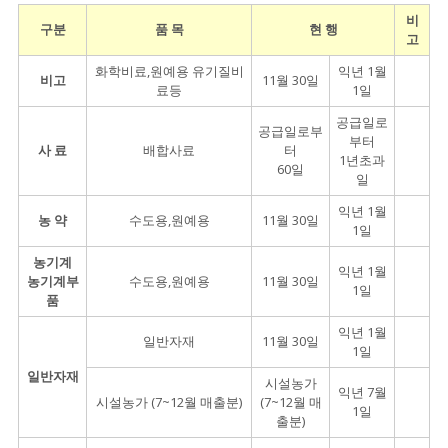
비
구분
품 목
현 행
고
화학비료,원예용 유기질비
익년 1월
비고
11월 30일
료등
1일
공급일로
공급일로부
부터
사 료
배합사료
터
1년초과
60일
일
익년 1월
농 약
수도용,원예용
11월 30일
1일
농기계
익년 1월
농기계부
수도용,원예용
11월 30일
1일
품
익년 1월
일반자재
11월 30일
1일
일반자재
시설농가
익년 7월
시설농가 (7~12월 매출분)
(7~12월 매
1일
출분)