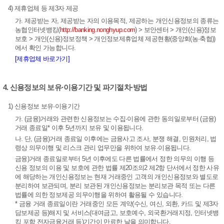
4) 제휴업체 등 제3자 제공
가. 제공받는 자, 제공받는 자의 이용목적, 제공하는 개인신용정보의 종류는
농협인터넷뱅킹(
http://banking.nonghyup.com
) > 보안센터 > 개인(신용)정보
보호 > 개인(신용)정보정책 > 개인정보제휴업체 제공현황(중앙회(농·축협))
에서 확인 가능합니다.
[제휴업체 바로가기]
4. 신용정보의 보유·이용기간 및 파기절차·방법
1) 신용정보 보유·이용기간
가. (금융)거래와 관련한 신용정보는 수집·이용에 관한 동의일로부터 (금융)
거래 종료일* 이후 5년까지 보유 및 이용됩니다.
나. 단, (금융)거래 종료일 이후에는 금융사고 조사, 분쟁 해결, 민원처리, 법
령상 의무이행 및 리스크 관리 업무만을 위하여 보유·이용됩니다.
금융)거래 종료일로부터 5년 이후에도 다른 법률에서 정한 의무의 이행 등
신용 정보의 이용 및 보호에 관한 법률 제20조의2 제2항 단서에서 정한 사유
에 해당하는 개인신용정보는 현재 거래중인 고객의 개인신용정보와 별도로
분리하여 보관되며, 분리 보관된 개인신용정보는 분리보관 목적 또는 다른
법률에 의한 정보제공 의무이행을 위하여 활용될 수 있습니다.
* 금융 거래 종료일이란 거래중인 모든 계약(수신, 여신, 외환, 카드 및 제3자
담보제공 등)해지 및 서비스(대여금고, 보호예수, 외국환거래지정, 인터넷뱅
킹 포함 전자금융거래 등)기간이 만료한 날을 의미합니다.