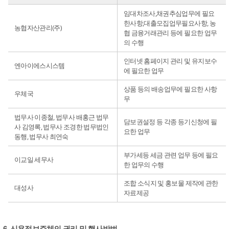
임대차조사,채권추심업무에 필요
한사항,대출모집업무필요사항, 농
농협자산관리(주)
협 금융거래관리 등에 필요한 업무
의 수행
인터넷 홈페이지 관리 및 유지보수
엔아이에스시스템
에 필요한 업무
상품 등의 배송업무에 필요한 사항
우체국
무
법무사 이종철, 법무사 배홍근 법무
담보권설정 등 각종 등기신청에 필
사 김영록, 법무사 조경한 법무법인
요한 업무
동행, 법무사 최연숙
부가세등 세금 관련 업무 등에 필요
이교일 세무사
한 업무의 수행
조합 소식지 및 홍보물 제작에 관한
대성사
자료제공
6. 신용정보주체의 권리 및 행사방법