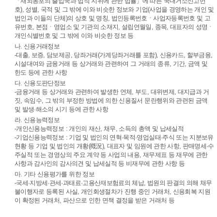
「재외동포의 출입국과 법적 지위에 관한 법률」에 따른 국내거소신고번
호), 성별, 국적 및 그 밖에 이와 비슷한 정보와 기업(사업을 경영하는 개인 및
법인과 이들의 단체)의 상호 및 명칭, 법인등록번호ㆍ사업자등록번호 및 고
유번호, 본점ㆍ영업소 및 기관의 소재지, 설립연월일, 종목, 대표자의 성명ㆍ
개인식별번호 및 그 밖에 이와 비슷한 정보 등
나. 신용거래정보
-대출, 보증, 담보제공, 당좌거래(가계당좌거래를 포함), 신용카드, 할부금융,
시설대여와 금융거래 등 상거래와 관련하여 그 거래의 종류, 기간, 금액 및
한도 등에 관한 사항
다. 신용도판단정보
-금융거래 등 상거래와 관련하여 발생한 연체, 부도, 대위변제, 대지급과 거
짓, 속임수, 그 밖의 부정한 방법에 의한 신용질서 문란행위와 관련된 금액
및 발생·해소의 시기 등에 관한 사항
라. 신용능력정보
-개인신용능력정보 : 개인의 재산, 채무, 소득의 총액 및 납세실적
-기업신용능력정보 : 기업 및 법인의 연혁·목적·영업실태·주식 또는 지분보유
현황 등 기업 및 법인의 개황(槪況), 대표자 및 임원에 관한 사항, 판매명세·수
주실적 또는 경영상의 주요 계약 등 사업의 내용, 재무제표 등 재무에 관한
사항과 감사인의 감사의견 및 납세실적 등 비재무에 관한 사항 등
마. 기타 신용평가를 위한 정보
-국세·지방세·관세·과태료·고용산재보험료의 체납, 법원의 판결의 의해 채무
불이행자로 등록된 사실, 개인회생절차가 진행 중인 거래처, 신용회복 지원
이 확정된 거래처, 파산으로 인한 면책 결정을 받은 거래처 등