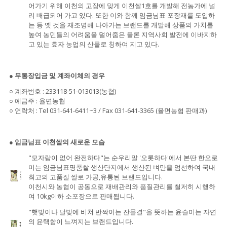
어가기 위해 이천의 고장에 맞게 이천쌀1호를 개발해 전농가에 널
리 배급되어 가고 있다. 또한 이와 함께 임금님표 포장재를 도입하
는 등 옛 것을 재조명해 나아가는 브랜드를 개발해 상품의 가치를
높여 농민들의 어려움을 덜어줌은 물론 지역사회 발전에 이바지하
고 있는 효자 농업의 산물로 칭하여 지고 있다.
●
무통장입금 및 계좌이체의 경우
○ 계좌번호 : 233118-51-013013(농협)
○ 예금주 : 율면농협
○ 연락처 : Tel 031-641-6411~3 / Fax 031-641-3365 (율면농협 판매과)
●
임금님표 이천쌀의 새로운 모습
"모자람이 없어 완전하다"는 순우리말 '오롯하다'에서 본딴 한오로
미는 임금님표명품쌀 생산단지에서 생산된 벼만을 엄선하여 국내
최고의 고품질 쌀로 가공,유통된 브랜드입니다.
이천시와 농협이 공동으로 재배관리와 품질관리를 철저히 시행하
여 10kg이하 소포장으로 판매됩니다.
"햇빛이나 달빛에 비쳐 반짝이는 잔물결"을 뜻하는 윤슬미는 자연
의 윤택함이 느껴지는 브랜드입니다.