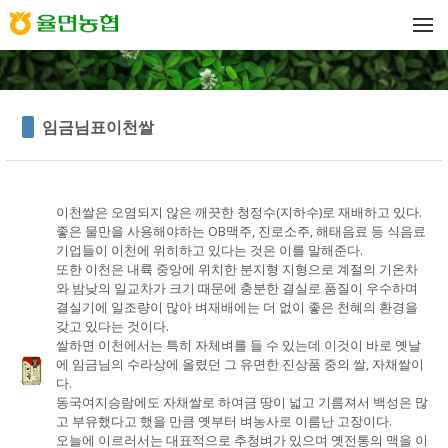
메뉴 건너뛰기
임금님표이천쌀
이천쌀은 오염되지 않은 깨끗한 청정수(지하수)로 재배하고 있다.
좋은 물만을 사용해야하는 OB맥주, 진로소주, 해태음료 등 식음료
기업들이 이천에 위히하고 있다는 것은 이를 말해준다.
또한 이천은 내륙 중앙에 위치한 분지형 지형으로 계절의 기온차
와 밤낮의 일교차가 크기 때문에 충분한 결실로 품질이 우수하며
결실기에 일조량이 많아 벼재배에는 더 없이 좋은 천혜의 환경을
갖고 있다는 것이다.
쌀하면 이천에서는 특히 자체벼를 들 수 있는데 이것이 바로 옛날
에 임금님의 수라상에 올렸던 그 유면한 진상품 중의 쌀, 자채쌀이
다.
동국여지승람에도 자채쌀로 하여금 땅이 넓고 기름져서 백성은 많
고 부유했다고 했을 만큼 옛부터 벼농사로 이름난 고장이다.
오늘에 이르러서는 대표적으로 추청벼가 있으며 옛전통의 맥을 이